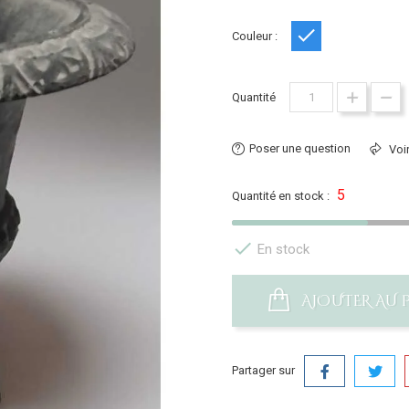
Couleur :
Bleu
Quantité
Poser une question
Voir
5
Quantité en stock :

En stock
AJOUTER AU 
Partager sur