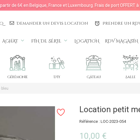
à partir de 6€ en Belgique, France et Luxembourg. Frais de port OFFERT à 
AQ
Demander un devis location
Prendre un RD
access_alarms
keyboard_arrow_down
keyboard_arrow_down
ACHAT
FIN DE SÉRIE
LOCATION
RDV MAGASIN
Cérémonie
DIY
Gâteau
Salle
e bleu
Location petit me
Référence : LOC-2023-054
10,00 €