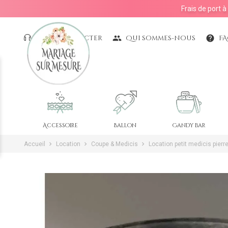
Frais de port 
Nous contacter
Qui sommes-nous
F
people
help
Accessoire
Ballon
Candy bar
Accueil
Location
Coupe & Medicis
Location petit medicis pierr