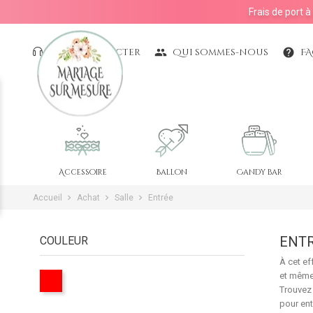
Frais de port 
Nous contacter
Qui sommes-nous
F
people
help
Un coin déstockage
est disponible avec
plus de
500 produits à -5€
Accessoire
Ballon
Candy bar
Accueil
Achat
Salle
Entrée
ENT
COULEUR
À cet ef
et même 
Trouvez
pour ent