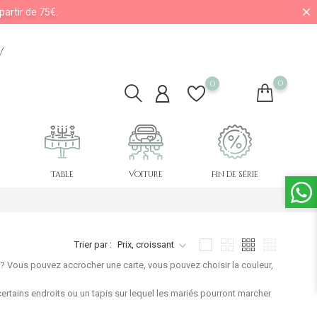
partir de 75€.
V
0
0
Table
Voiture
Fin de série
Trier par :
Prix, croissant
? Vous pouvez accrocher une carte, vous pouvez choisir la couleur,
certains endroits ou un
tapis
sur lequel les mariés pourront marcher