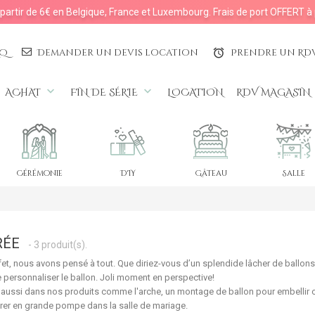
à partir de 6€ en Belgique, France et Luxembourg. Frais de port OFFERT à 
AQ
Demander un devis location
Prendre un RD
access_alarms
keyboard_arrow_down
keyboard_arrow_down
ACHAT
FIN DE SÉRIE
LOCATION
RDV MAGASIN
Cérémonie
DIY
Gâteau
Salle
RÉE
- 3 produit(s).
fet, nous avons pensé à tout. Que diriez-vous d’un splendide
lâcher de ballons
personnaliser le ballon. Joli moment en perspective!
 aussi dans nos produits comme l'
arche
, un
montage de ballon
pour embellir 
rer en grande pompe dans la salle de mariage.