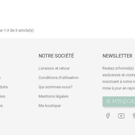
e 1-3 de 3 article(s)
NOTRE SOCIÉTÉ
NEWSLETTER
Livraison et retour
Restez informé(e) 
exclusives et con
n
Conditions d'utilisation
inscrivant à notre
uits
Qui sommes-nous?
mise à jour en rej
tes
Mentions légales
JE M'INSCR
us
Ma boutique