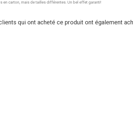
ns en
carton
, mais de tailles différentes. Un bel effet garanti!
clients qui ont acheté ce produit ont également ache
Diamants Turquoise 12 Mm
Déco Gâteau Love Or
Prix
Prix
1,45 €
2,00 €