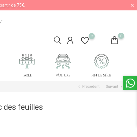
partir de 75€.
V
0
0
Table
Voiture
Fin de série
Précédent
Suivant
chevron_left
chevron_right
 des feuilles