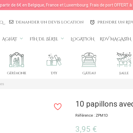
à partir de 6€ en Belgique, France et Luxembourg. Frais de port OFFERT à 
AQ
Demander un devis location
Prendre un RD
access_alarms
keyboard_arrow_down
keyboard_arrow_down
ACHAT
FIN DE SÉRIE
LOCATION
RDV MAGASIN
Cérémonie
DIY
Gâteau
Salle
les
10 papillons avec
Référence : ZPM1D
3,95 €