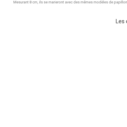
Mesurant
8 cm
, ils se marieront avec des mêmes modèles de papillo
Les 
25 M Ruban Satin Blanc 2,5 Cm
100 
Prix
2,40 €