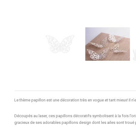
Le thème
papillon
est une décoration très en vogue et tant mieux! Il n
Découpés au laser
, ces papillons décoratifs symbolisent à la fois l’o
gracieux
de ses adorables
papillons
design dont les
ailes
sont
troué