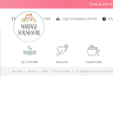
Frais de port 
Nous contacter
Qui sommes-nous
F
people
help
Accessoire
Ballon
Candy bar
Accueil
Achat
Salle
Divers salle
10 papillons avec des feuil