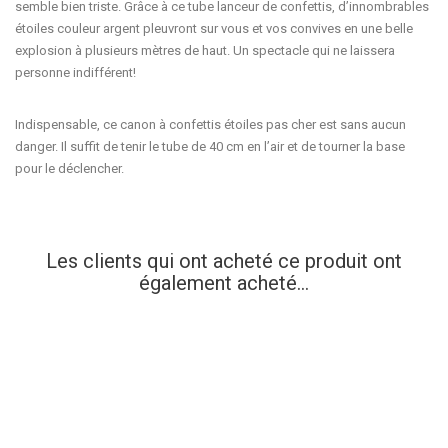
semble bien triste. Grâce à ce tube
lanceur de confettis
, d’innombrables
étoiles couleur
argent
pleuvront sur vous et vos convives en une belle
explosion à plusieurs mètres de haut. Un spectacle qui ne laissera
personne indifférent!
Indispensable, ce
canon à confettis étoiles
pas cher
est sans aucun
danger. Il suffit de tenir le tube de 40 cm en l’air et de tourner la base
pour le déclencher.
Les clients qui ont acheté ce produit ont
également acheté...