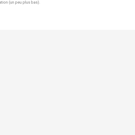
ation (un peu plus bas).
Livraison et retour
n
Conditions d'utilisation
uits
Qui sommes-nous?
tes
Mentions légales
us
Ma boutique