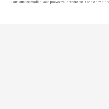
Pour louer ce modèle, vous pouvez vous rendre sur la partie devis loc
FAQ - Vente
FAQ - Locatio
Nouveaux prod
Mariage Sur Mesure
Chaussée de Ninove 1134
Meilleures ven
1080 Bruxelles
Contactez-no
Belgique
+32479762796 et par WhatsApp
Uniquement sur rendez-vous
info@mariagesurmesure.be