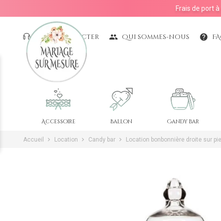
Frais de port 
Nous contacter
Qui sommes-nous
F
people
help
Accessoire
Ballon
Candy bar
Accueil
Location
Candy bar
Location bonbonnière droite sur pi