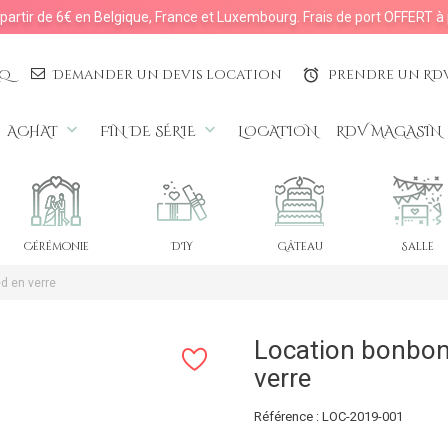
à partir de 6€ en Belgique, France et Luxembourg. Frais de port OFFERT à 
AQ
Demander un devis location
Prendre un RD
access_alarms
keyboard_arrow_down
keyboard_arrow_down
ACHAT
FIN DE SÉRIE
LOCATION
RDV MAGASIN
Cérémonie
DIY
Gâteau
Salle
ed en verre
Location bonbonn
verre
Référence : LOC-2019-001