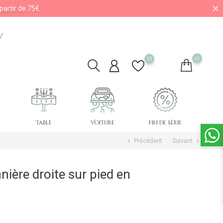
partir de 75€.
V
0
0
Table
Voiture
Fin de série
Précédent
Suivant
chevron_left
chevron_right
ière droite sur pied en