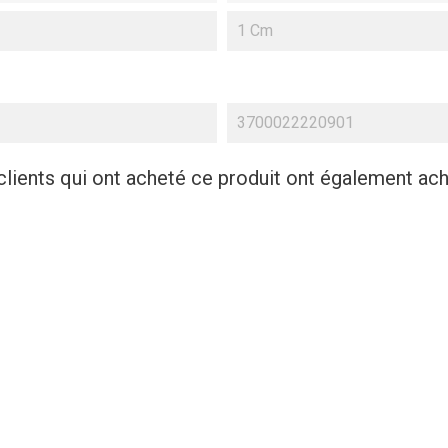
1 Cm
3700022220901
clients qui ont acheté ce produit ont également ache