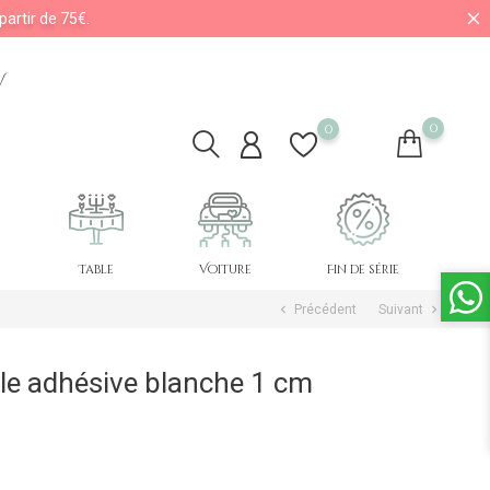
partir de 75€.
V
0
0
Table
Voiture
Fin de série
Précédent
Suivant
chevron_left
chevron_right
le adhésive blanche 1 cm