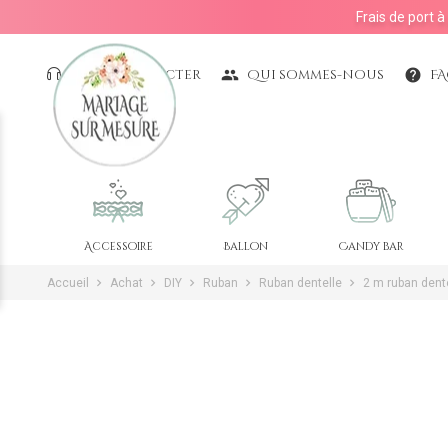
Frais de port 
Nous contacter
Qui sommes-nous
F
people
help
Accessoire
Ballon
Candy bar
Accueil
Achat
DIY
Ruban
Ruban dentelle
2 m ruban dent