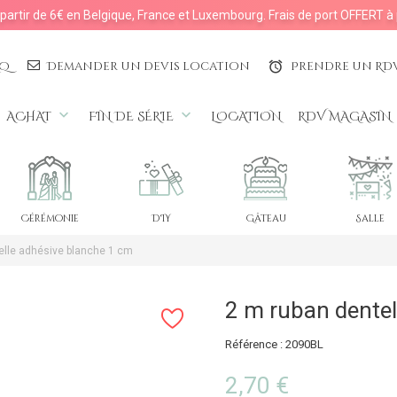
à partir de 6€ en Belgique, France et Luxembourg. Frais de port OFFERT à 
AQ
Demander un devis location
Prendre un RD
access_alarms
keyboard_arrow_down
keyboard_arrow_down
ACHAT
FIN DE SÉRIE
LOCATION
RDV MAGASIN
Cérémonie
DIY
Gâteau
Salle
elle adhésive blanche 1 cm
2 m ruban dentel
Référence : 2090BL
2,70 €