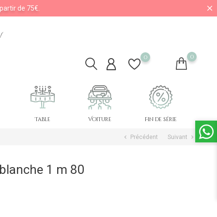
partir de 75€.
V
0
0
Table
Voiture
Fin de série
Précédent
Suivant
chevron_left
chevron_right
 blanche 1 m 80