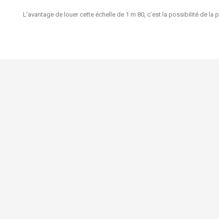
L’avantage de louer cette échelle de
1 m 80
, c’est la possibilité de 
FAQ - Vente
FAQ - Locatio
Nouveaux prod
Mariage Sur Mesure
Chaussée de Ninove 1134
Meilleures ven
1080 Bruxelles
Contactez-no
Belgique
+32479762796 et par WhatsApp
Uniquement sur rendez-vous
info@mariagesurmesure.be