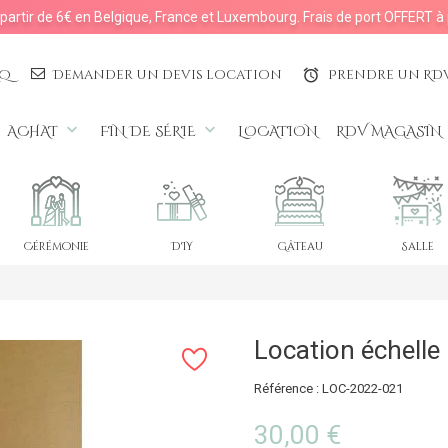
à partir de 6€ en Belgique, France et Luxembourg. Frais de port OFFERT à 
AQ
Demander un devis location
Prendre un RD
access_alarms
keyboard_arrow_down
keyboard_arrow_down
ACHAT
FIN DE SÉRIE
LOCATION
RDV MAGASIN
Cérémonie
DIY
Gâteau
Salle
Location échelle
Référence : LOC-2022-021
30,00 €