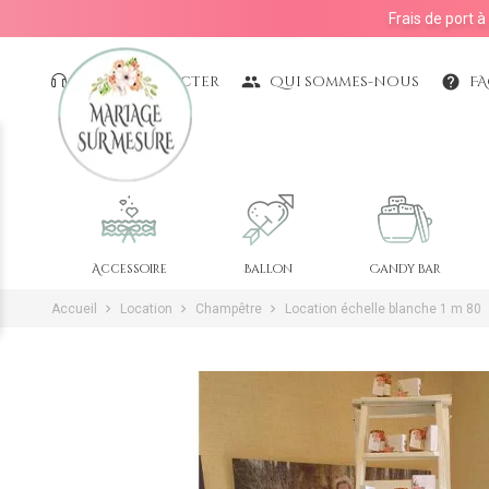
Frais de port 
Nous contacter
Qui sommes-nous
F
people
help
Accessoire
Ballon
Candy bar
Accueil
Location
Champêtre
Location échelle blanche 1 m 80