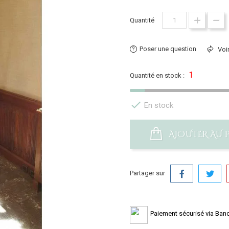
Quantité
Poser une question
Voir
1
Quantité en stock :

En stock
AJOUTER AU 
Partager sur
Paiement sécurisé via Banc