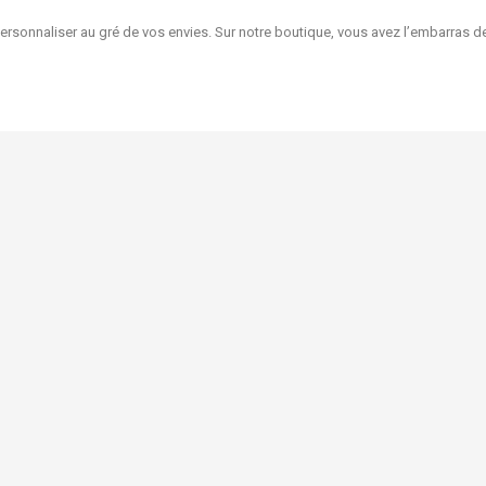
la personnaliser au gré de vos envies. Sur notre boutique, vous avez l’embarras
Livraison et retour
n
Conditions d'utilisation
uits
Qui sommes-nous?
tes
Mentions légales
us
Ma boutique