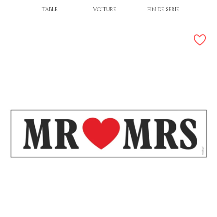
Table
Voiture
Fin de série