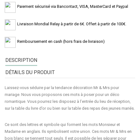
Paiement sécurisé via Bancontact, VISA, MasterCard et Paypal
Livraison Mondial Relay à partir de 6€. Offert à partir de 100€.
Remboursement en cash (hors frais de livraison)
DESCRIPTION
DÉTAILS DU PRODUIT
Laissez-vous séduire par la tendance
décoration Mr & Mrs
pour
mariage. Nous vous proposons ces mots à poser pour un
déco
romantique
. Vous pourrez les disposez à
l’entrée
du lieu de réception,
sur la
table du livre d’or
ou bien sur la
table des repas des jeunes mariés
.
Ce sont des
lettres
et symbole qui forment les mots
Monsieur et
Madame en anglais
. Ils
symbolisent
votre
union
. Ces mots
Mr & Mrs en
bois blanc se tiennent tout seuls
. Il est possible de les séparer pour