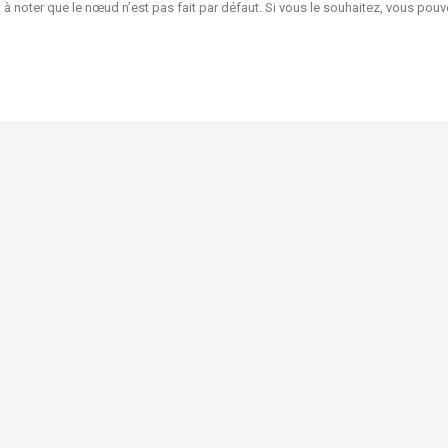
st à noter que le nœud n’est pas fait par défaut. Si vous le souhaitez, vous p
Livraison et retour
n
Conditions d'utilisation
uits
Qui sommes-nous?
tes
Mentions légales
us
Ma boutique