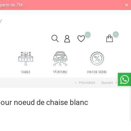
partir de 75€.
V
0
0
Table
Voiture
Fin de série
Précédent
Suivant
chevron_left
chevron_right
our noeud de chaise blanc