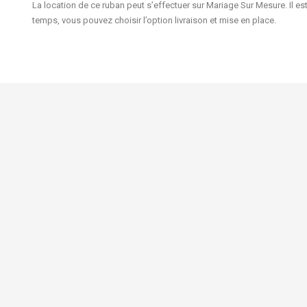
La location de ce ruban peut s’effectuer sur Mariage Sur Mesure. Il e
temps, vous pouvez choisir l’option livraison et mise en place.
FAQ - Vente
FAQ - Locatio
Nouveaux prod
Mariage Sur Mesure
Chaussée de Ninove 1134
Meilleures ven
1080 Bruxelles
Contactez-no
Belgique
+32479762796 et par WhatsApp
Uniquement sur rendez-vous
info@mariagesurmesure.be