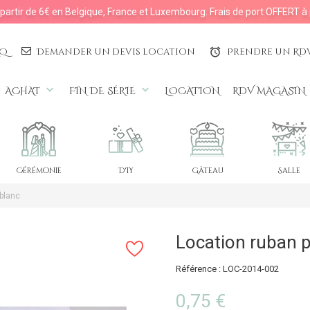
à partir de 6€ en Belgique, France et Luxembourg. Frais de port OFFERT à 
AQ
Demander un devis location
Prendre un RD
access_alarms
keyboard_arrow_down
keyboard_arrow_down
ACHAT
FIN DE SÉRIE
LOCATION
RDV MAGASIN
Cérémonie
DIY
Gâteau
Salle
blanc
Location ruban p
Référence : LOC-2014-002
0,75 €