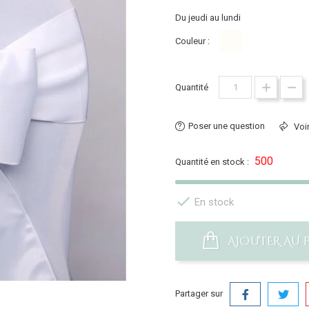
Du jeudi au lundi
Couleur :
Blanc
Quantité
Poser une question
Voir
500
Quantité en stock :

En stock
AJOUTER AU 
Partager sur