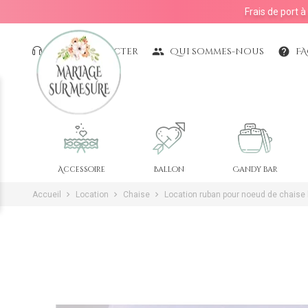
Frais de port 
Nous contacter
Qui sommes-nous
F
people
help
Accessoire
Ballon
Candy bar
Accueil
Location
Chaise
Location ruban pour noeud de chaise 